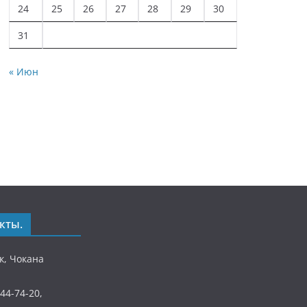
24
25
26
27
28
29
30
31
« Июн
кты.
ек, Чокана
)44-74-20,