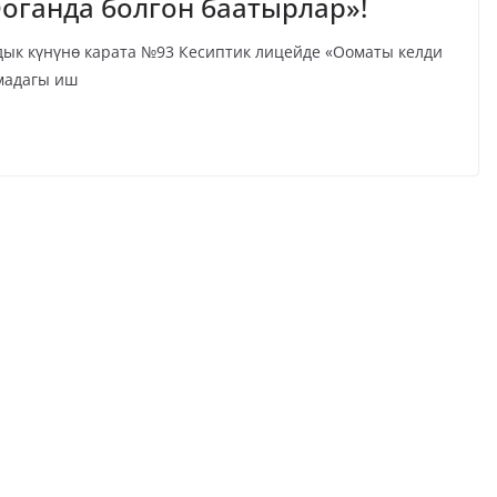
оганда болгон баатырлар»!
к күнүнө карата №93 Кесиптик лицейде «Ооматы келди
емадагы иш