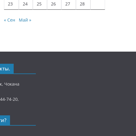
23
24
25
26
27
28
« Сен
Май »
кты.
ек, Чокана
)44-74-20,
ти?