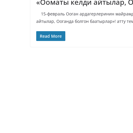
«Ооматы келди айтылар, О
15-февраль Ооган ардагерлеринин майрамды
айтылар, Ооганда болгон баатырлар»! атту т
Read More