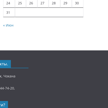
24
25
26
27
28
29
30
31
« Июн
кты.
ек, Чокана
)44-74-20,
ти?