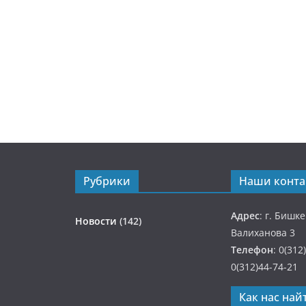
Рубрики
Наши конта
Адрес
: г. Бишк
Новости
(142)
Валиханова 3
Телефон
: 0(312
0(312)44-74-21
Как нас най