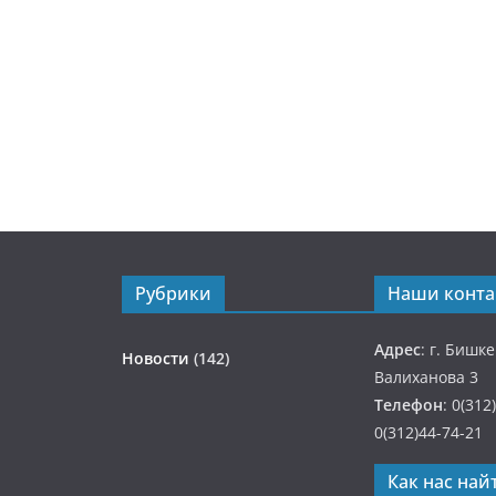
Рубрики
Наши конта
Адрес
: г. Бишк
Новости
(142)
Валиханова 3
Телефон
: 0(312
0(312)44-74-21
Как нас най