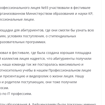
Профессионального лицея №93 участвовали в фестивале
рганизованном Министерством образования и науки КР,
фессиональные лицеи.
ощадки для абитуриентов, где они смогли бы узнать всю
ях, условиях поступления, о стипендиальных
бразовательных программах.
овал в фестивале, где была создана хорошая площадка
 коллектив лицея надеется, что абитуриенты получили
 наша команда так же постаралась максимально и
относительно учебы в нашем Профессиональном лицее
ли презентацию и видеоролик о жизни лицея. Нашу
о и родители поступающих, они тоже получили
осам.
 по IT профессиям.
стру образования А. Бейшеналиеву были показаны именно