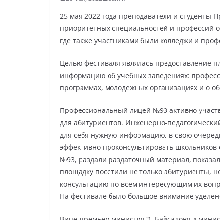
25 мая 2022 года преподаватели и студенты 
приоритетных специальностей и профессий о
где также участниками были колледжи и про
Целью фестиваля являлась предоставление пл
информацию об учебных заведениях: професси
программах, молодежных организациях и о о
Профессиональный лицей №93 активно участв
для абитуриентов. Инженерно-педагогический
для себя нужную информацию, в свою очередь
эффективно проконсультировать школьников 
№93, раздали раздаточный материал, показа
площадку посетили не только абитуриенты, н
консультацию по всем интересующим их вопр
На фестивале было большое внимание уделено
Вице-премьер министру Э. Байсалову и мини