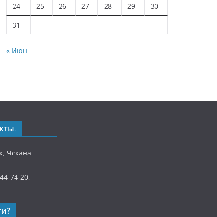
24
25
26
27
28
29
30
31
« Июн
кты.
ек, Чокана
)44-74-20,
ти?