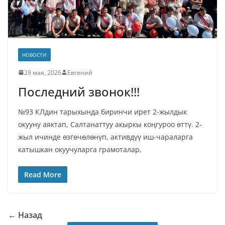
НОВОСТИ
29 мая, 2026
Евгений
Последний звонок!!!
№93 КЛдин тарыхында биринчи ирет 2-жылдык
окууну аяктап, Салтанаттуу акыркы коңгуроо өттү. 2-
жыл ичинде өзгөчөлөнүп, активдүү иш-чараларга
катышкан окуучуларга грамоталар,
Read More
← Назад