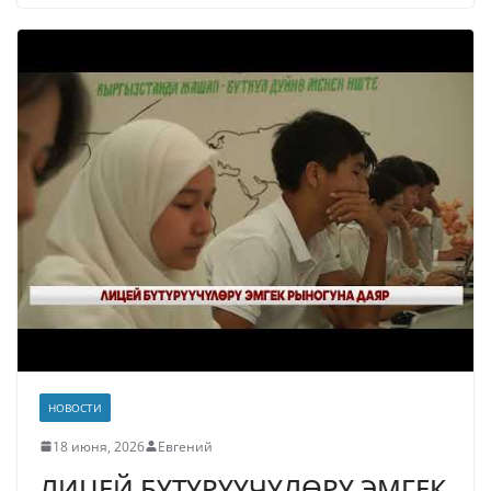
НОВОСТИ
18 июня, 2026
Евгений
ЛИЦЕЙ БҮТҮРҮҮЧҮЛӨРҮ ЭМГЕК