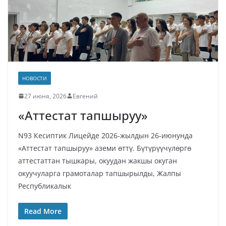
НОВОСТИ
27 июня, 2026
Евгений
«Аттестат тапшыруу»
N93 Кесиптик Лицейде 2026-жылдын 26-июнунда
«Аттестат тапшыруу» аземи өттү. Бүтүрүүчүлөргө
аттестаттан тышкары, окуудан жакшы окуган
окуучуларга грамоталар тапшырылды, Жалпы
Республикалык
Read More