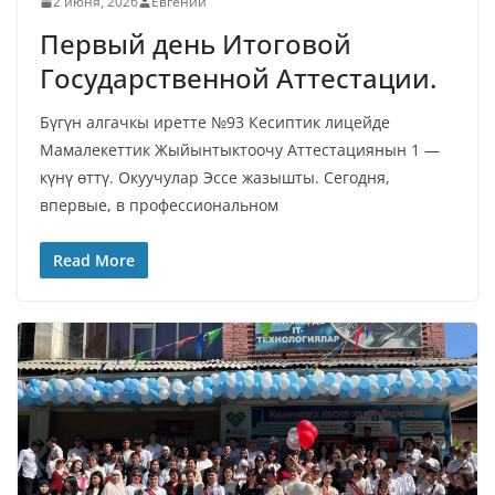
2 июня, 2026
Евгений
Первый день Итоговой
Государственной Аттестации.
Бүгүн алгачкы иретте №93 Кесиптик лицейде
Мамалекеттик Жыйынтыктоочу Аттестациянын 1 —
күнү өттү. Окуучулар Эссе жазышты. Сегодня,
впервые, в профессиональном
Read More