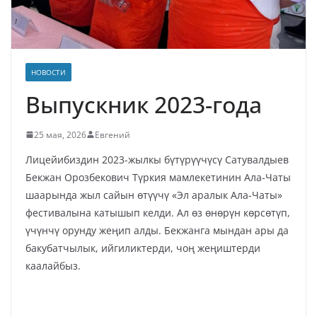
НОВОСТИ
Выпускник 2023-года
25 мая, 2026
Евгений
Лицейибиздин 2023-жылкы бүтүрүүчүсү Сатувалдыев
Бекжан Орозбекович Түркия мамлекетинин Ала-Чаты
шаарында жыл сайын өтүүчү «Эл аралык Ала-Чаты»
фестивалына катышып келди. Ал өз өнөрүн көрсөтүп,
үчүнчү орунду жеңип алды. Бекжанга мындан ары да
бакубатчылык, ийгиликтерди, чоң жеңиштерди
каалайбыз.