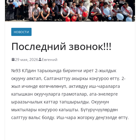
НОВОСТИ
Последний звонок!!!
29 мая, 2026
Евгений
№93 КЛдин тарыхында биринчи ирет 2-жылдык
окууну аяктап, Салтанаттуу акыркы коңгуроо өттү. 2-
жыл ичинде өзгөчөлөнүп, активдүү иш-чараларга
катышкан окуучуларга грамоталар, ата-энелерге
ыраазычылык каттар тапшырылды. Окуунун
мыктылары коңгуроо кагышты. Бүтүрүчүүлөрдөн
салттуу вальс болду. Иш-чара жогорку деңгээлде өттү.