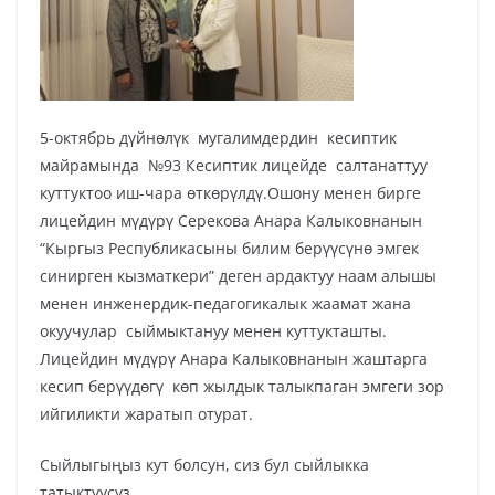
5-октябрь дүйнөлүк мугалимдердин кесиптик
майрамында №93 Кесиптик лицейде салтанаттуу
куттуктоо иш-чара өткөрүлдү.Ошону менен бирге
лицейдин мүдүрү Серекова Анара Калыковнанын
“Кыргыз Республикасыны билим берүүсүнө эмгек
синирген кызматкери” деген ардактуу наам алышы
менен инженердик-педагогикалык жаамат жана
окуучулар сыймыктануу менен куттукташты.
Лицейдин мүдүрү Анара Калыковнанын жаштарга
кесип берүүдөгү көп жылдык талыкпаган эмгеги зор
ийгиликти жаратып отурат.
Сыйлыгыңыз кут болсун, сиз бул сыйлыкка
татыктуусуз.