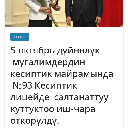
НОВОСТИ
5-октябрь дүйнөлүк
мугалимдердин
кесиптик майрамында
№93 Кесиптик
лицейде салтанаттуу
куттуктоо иш-чара
өткөрүлдү.